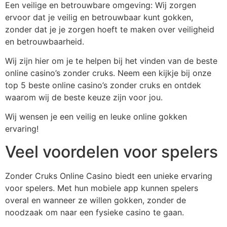
Een veilige en betrouwbare omgeving: Wij zorgen
ervoor dat je veilig en betrouwbaar kunt gokken,
zonder dat je je zorgen hoeft te maken over veiligheid
en betrouwbaarheid.
Wij zijn hier om je te helpen bij het vinden van de beste
online casino’s zonder cruks. Neem een kijkje bij onze
top 5 beste online casino’s zonder cruks en ontdek
waarom wij de beste keuze zijn voor jou.
Wij wensen je een veilig en leuke online gokken
ervaring!
Veel voordelen voor spelers
Zonder Cruks Online Casino biedt een unieke ervaring
voor spelers. Met hun mobiele app kunnen spelers
overal en wanneer ze willen gokken, zonder de
noodzaak om naar een fysieke casino te gaan.