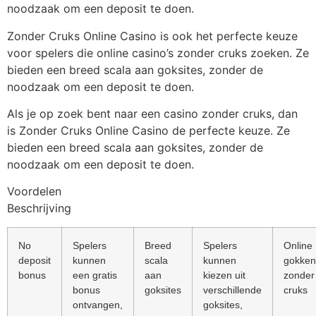
noodzaak om een deposit te doen.
Zonder Cruks Online Casino is ook het perfecte keuze
voor spelers die online casino’s zonder cruks zoeken. Ze
bieden een breed scala aan goksites, zonder de
noodzaak om een deposit te doen.
Als je op zoek bent naar een casino zonder cruks, dan
is Zonder Cruks Online Casino de perfecte keuze. Ze
bieden een breed scala aan goksites, zonder de
noodzaak om een deposit te doen.
Voordelen
Beschrijving
No
Spelers
Breed
Spelers
Online
deposit
kunnen
scala
kunnen
gokken
bonus
een gratis
aan
kiezen uit
zonder
bonus
goksites
verschillende
cruks
ontvangen,
goksites,