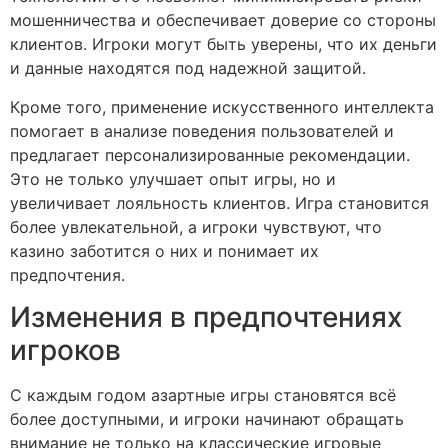
мошенничества и обеспечивает доверие со стороны
клиентов. Игроки могут быть уверены, что их деньги
и данные находятся под надежной защитой.
Кроме того, применение искусственного интеллекта
помогает в анализе поведения пользователей и
предлагает персонализированные рекомендации.
Это не только улучшает опыт игры, но и
увеличивает лояльность клиентов. Игра становится
более увлекательной, а игроки чувствуют, что
казино заботится о них и понимает их
предпочтения.
Изменения в предпочтениях
игроков
С каждым годом азартные игры становятся всё
более доступными, и игроки начинают обращать
внимание не только на классические игровые