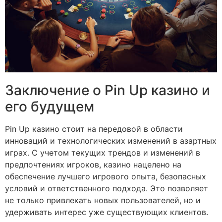
Заключение о Pin Up казино и
его будущем
Pin Up казино стоит на передовой в области
инноваций и технологических изменений в азартных
играх. С учетом текущих трендов и изменений в
предпочтениях игроков, казино нацелено на
обеспечение лучшего игрового опыта, безопасных
условий и ответственного подхода. Это позволяет
не только привлекать новых пользователей, но и
удерживать интерес уже существующих клиентов.