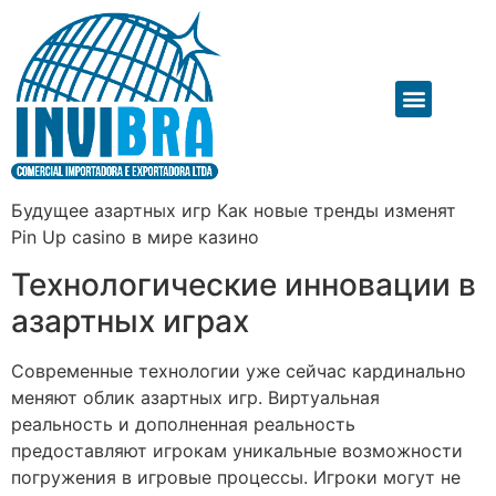
Будущее азартных игр Как новые тренды изменят
Pin Up casino в мире казино
Технологические инновации в
азартных играх
Современные технологии уже сейчас кардинально
меняют облик азартных игр. Виртуальная
реальность и дополненная реальность
предоставляют игрокам уникальные возможности
погружения в игровые процессы. Игроки могут не