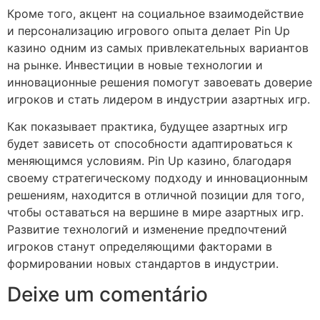
Кроме того, акцент на социальное взаимодействие
и персонализацию игрового опыта делает Pin Up
казино одним из самых привлекательных вариантов
на рынке. Инвестиции в новые технологии и
инновационные решения помогут завоевать доверие
игроков и стать лидером в индустрии азартных игр.
Как показывает практика, будущее азартных игр
будет зависеть от способности адаптироваться к
меняющимся условиям. Pin Up казино, благодаря
своему стратегическому подходу и инновационным
решениям, находится в отличной позиции для того,
чтобы оставаться на вершине в мире азартных игр.
Развитие технологий и изменение предпочтений
игроков станут определяющими факторами в
формировании новых стандартов в индустрии.
Deixe um comentário