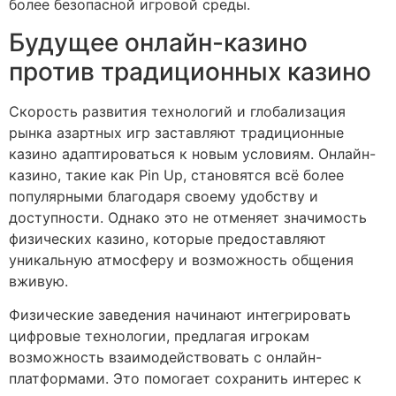
более безопасной игровой среды.
Будущее онлайн-казино
против традиционных казино
Скорость развития технологий и глобализация
рынка азартных игр заставляют традиционные
казино адаптироваться к новым условиям. Онлайн-
казино, такие как Pin Up, становятся всё более
популярными благодаря своему удобству и
доступности. Однако это не отменяет значимость
физических казино, которые предоставляют
уникальную атмосферу и возможность общения
вживую.
Физические заведения начинают интегрировать
цифровые технологии, предлагая игрокам
возможность взаимодействовать с онлайн-
платформами. Это помогает сохранить интерес к