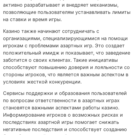
активно разрабатывает и внедряет механизмы,
позволяющие пользователям устанавливать лимиты
на ставки и время игры.
Казино также начинают сотрудничать с
организациями, специализирующимися на помощи
игрокам с проблемами азартных игр. Это создает
положительный имидж и показывает, что заведение
заботится о своих клиентах. Такие инициативы
способствуют повышению доверия и лояльности со
стороны игроков, что является важным аспектом в
условиях жесткой конкуренции.
Сервисы поддержки и образования пользователей
по вопросам ответственности в азартных играх
становятся важными аспектами работы казино.
Информирование игроков о возможных рисках и
последствиях азартной игры помогает снижать
негативные последствия и способствует созданию