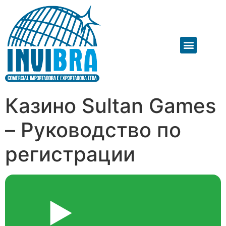
Казино Sultan Games
– Руководство по
регистрации
▶️