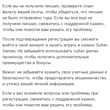
Если вы не получили письмо, проверьте спам-
фильтр вашей почты, чтобы убедиться, что письмо
не было отправлено туда. Если вы все еще не
получили письмо, свяжитесь с поддержкой казино,
чтобы они помогли вам решить эту проблему.
После подтверждения регистрации вы сможете
войти в свой аккаунт и начать играть в казино Sultan
Games. Не забывайте использовать сultan games
промокод, чтобы получить дополнительные
преимущества и бонусы.
Важно: не забывайте хранить свои учетные данные в
безопасности, чтобы предотвратить мошенничество
и утечку вашей личной информации.
Если у вас возникли вопросы или проблемы при
регистрации, свяжитесь с поддержкой казино,
чтобы они помогли вам решить эту проблему.